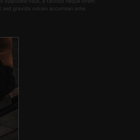
vulputate risus, a facilisis neque lorem
at sed gravida rutrum accumsan ante.