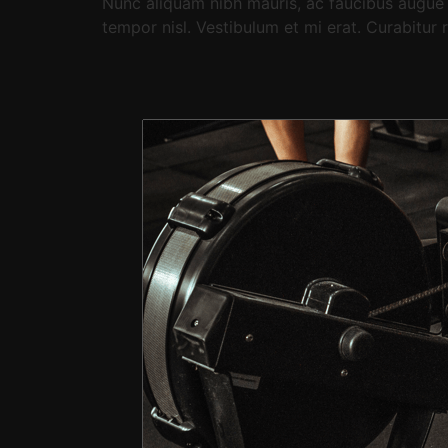
Nunc aliquam nibh mauris, ac faucibus augue i
tempor nisl. Vestibulum et mi erat. Curabitu