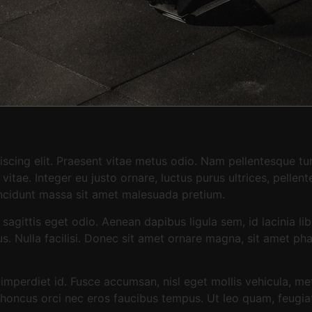
scing elit. Praesent vitae metus odio. Nam pellentesque tur
itae. Integer eu justo ornare, luctus purus ultrices, pellent
incidunt massa sit amet malesuada pretium.
 sagittis eget odio. Aenean dapibus ligula sem, id lacinia l
bus. Nulla facilisi. Donec sit amet ornare magna, sit amet ph
mperdiet id. Fusce accumsan, nisl eget mollis vehicula, metu
r rhoncus orci nec eros faucibus tempus. Ut leo quam, feugi