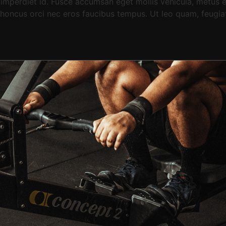
mperdiet id. Fusce accumsan eget mollis vehicula, metus ex 
r rhoncus orci nec eros faucibus tempus. Ut leo quam, feugi