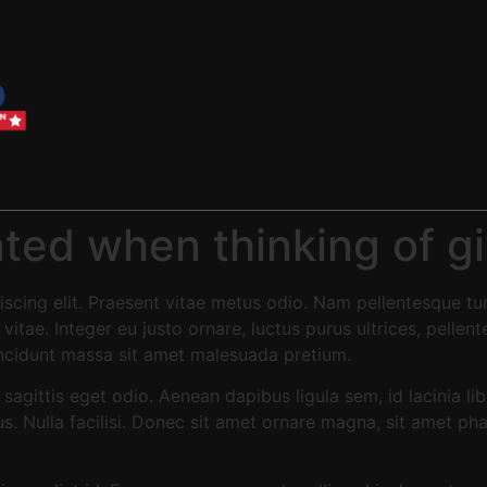
ted when thinking of g
scing elit. Praesent vitae metus odio. Nam pellentesque tur
itae. Integer eu justo ornare, luctus purus ultrices, pellent
incidunt massa sit amet malesuada pretium.
 sagittis eget odio. Aenean dapibus ligula sem, id lacinia l
bus. Nulla facilisi. Donec sit amet ornare magna, sit amet ph