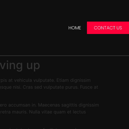
HOME
CONTACT US
iving up
pis at vehicula vulputate. Etiam dignissim
esque nisi. Cras sed vulputate purus. Fusce at
ibero accumsan in. Maecenas sagittis dignissim
aretra mauris. Nulla vitae quam et lectus